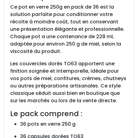
v
Ce pot en verre 250g en pack de 36 est la
e
solution parfaite pour conditionner votre
r
récolte à moindre coût, tout en conservant
r
une présentation élégante et professionnelle.
e
Chaque pot a une contenance de 228 ml,
2
adaptée pour environ 250 g de miel, selon la
5
viscosité du produit.
0
Les couvercles dorés TO63 apportent une
g
finition soignée et intemporelle, idéale pour
,
vos pots de miel, confitures, crèmes, chutneys
p
ou autres préparations artisanales. Ce style
a
classique séduit aussi bien en boutique que
c
sur les marchés ou lors de la vente directe.
k
d
Le pack comprend :
e
36 pots en verre 250 g
3
6
36 capsules dorées TO63