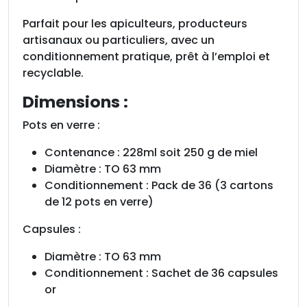
,
a
Parfait pour les apiculteurs, producteurs
v
artisanaux ou particuliers, avec un
e
conditionnement pratique, prêt à l’emploi et
c
recyclable.
c
Dimensions :
a
p
Pots en verre :
s
u
Contenance : 228ml soit 250 g de miel
l
Diamètre : TO 63 mm
e
Conditionnement : Pack de 36 (3 cartons
s
de 12 pots en verre)
o
Capsules :
r
Diamètre : TO 63 mm
Conditionnement : Sachet de 36 capsules
or