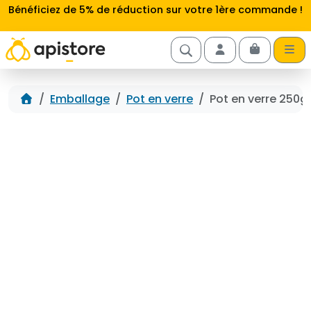
Aller au contenu
Bénéficiez de 5% de réduction sur votre 1ère commande !
Cart
Account
Accueil
Emballage
Pot en verre
Pot en verre 250g