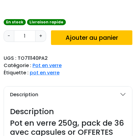
En stock
Livraison rapide
q
-
+
Ajouter au panier
u
a
n
UGS :
TO711140PA2
t
Catégorie :
Pot en verre
i
Étiquette :
pot en verre
t
é
d
Description
e
P
Description
o
t
Pot en verre 250g, pack de 36
e
avec capsules or OFFERTES
n