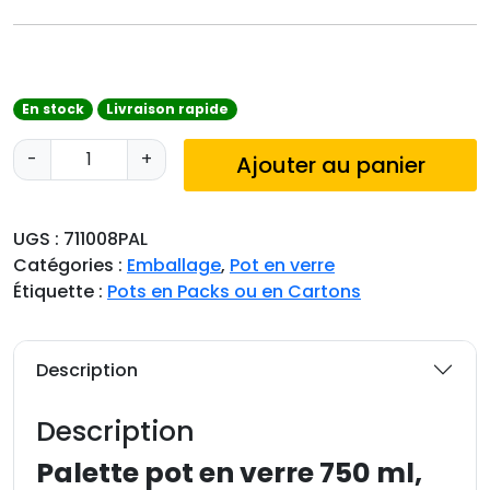
En stock
Livraison rapide
q
-
+
Ajouter au panier
u
a
n
UGS :
711008PAL
t
Catégories :
Emballage
,
Pot en verre
i
Étiquette :
Pots en Packs ou en Cartons
t
é
d
Description
e
P
Description
a
l
Palette pot en verre 750 ml,