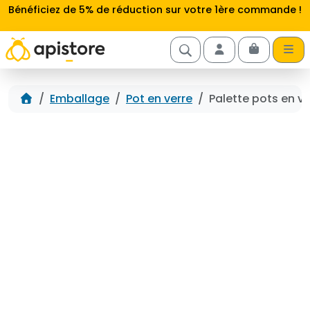
Aller au contenu
Bénéficiez de 5% de réduction sur votre 1ère commande !
Cart
Account
Accueil
Emballage
Pot en verre
Palette pots en v