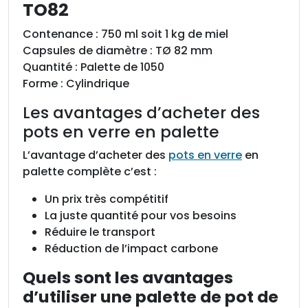
e
TO82
t
t
Contenance : 750 ml soit 1 kg de miel
e
Capsules de diamètre : TØ 82 mm
p
Quantité : Palette de 1050
o
Forme : Cylindrique
t
Les avantages d’acheter des
s
pots en verre en palette
e
n
L’avantage d’acheter des
pots en verre
en
v
palette complète c’est :
e
r
Un prix très compétitif
r
La juste quantité pour vos besoins
e
Réduire le transport
1
Réduction de l’impact carbone
k
Quels sont les avantages
g
d’utiliser une palette de pot de
(