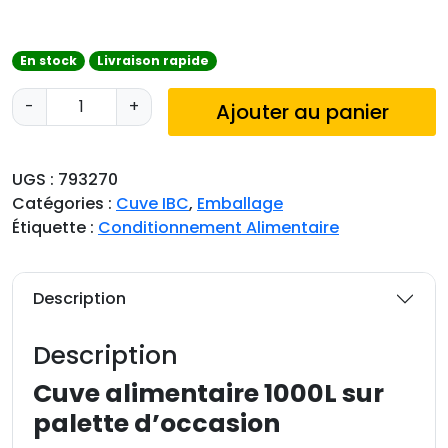
En stock
Livraison rapide
q
-
+
Ajouter au panier
u
a
n
UGS :
793270
t
Catégories :
Cuve IBC
,
Emballage
i
Étiquette :
Conditionnement Alimentaire
t
é
d
Description
e
C
Description
u
v
Cuve alimentaire 1000L sur
e
palette d’occasion
a