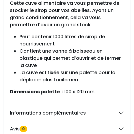
l
Cette cuve alimentaire va vous permettre de
i
stocker le sirop pour vos abeilles. Ayant un
m
grand conditionnement, cela va vous
e
permettre d’avoir un grand stock.
n
Peut contenir 1000 litres de sirop de
t
nourrissement
a
Contient une vanne à boisseau en
i
plastique qui permet d’ouvrir et de fermer
r
la cuve
e
La cuve est fixée sur une palette pour la
1
déplacer plus facilement
0
0
Dimensions palette :
100 x 120 mm
0
L
s
Informations complémentaires
u
r
Avis
0
p