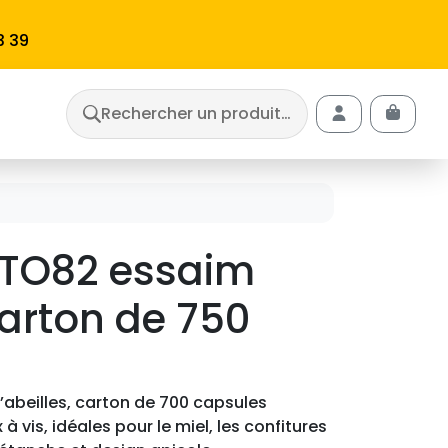
3 39
Rechercher un produit…
Cart
Account
 TO82 essaim
carton de 750
abeilles, carton de 700 capsules
 vis, idéales pour le miel, les confitures