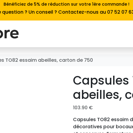
Bénéficiez de 5% de réduction sur votre 1ère commande !
 question ? Un conseil ? Contactez-nous au 07 52 07 6
s TO82 essaim abeilles, carton de 750
Capsules
abeilles, 
103.90
€
Capsules TO82 essaim d’
décoratives pour bocaux à