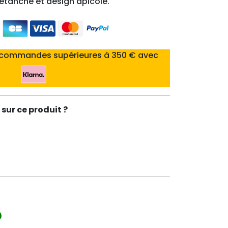
étanche et design apicole.
 commandes supérieures à 350 € avec
sur ce produit ?