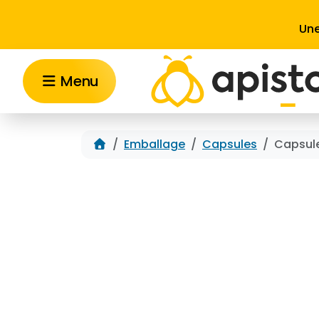
Aller au contenu
Une
Menu
Accueil
Emballage
Capsules
Capsule