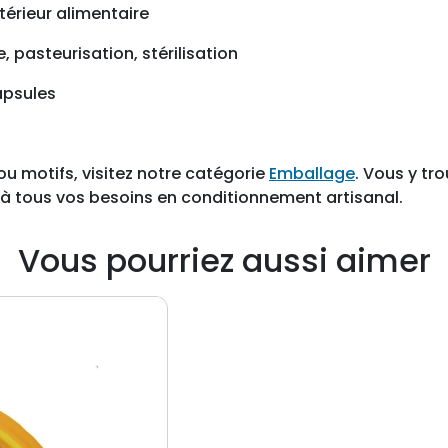
c
térieur alimentaire
a
, pasteurisation, stérilisation
r
t
apsules
o
n
d
ou motifs, visitez notre catégorie
e
Emballage
. Vous y t
à tous vos besoins en conditionnement artisanal.
7
5
0
Vous pourriez aussi aimer