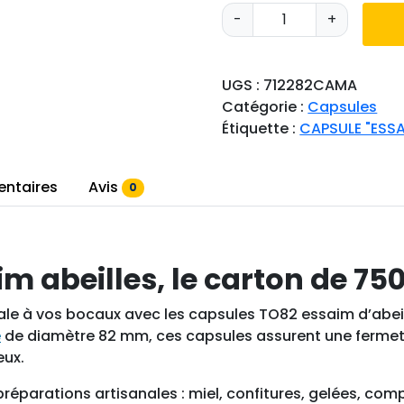
q
-
+
u
a
n
UGS :
712282CAMA
t
Catégorie :
Capsules
i
Étiquette :
CAPSULE "ESSA
t
é
d
entaires
Avis
0
e
C
a
 abeilles, le carton de 75
p
s
ale à vos bocaux avec les capsules TO82 essaim d’abeil
u
e
de diamètre 82 mm, ces capsules assurent une fermetu
l
eux.
e
s
préparations artisanales : miel, confitures, gelées, com
T