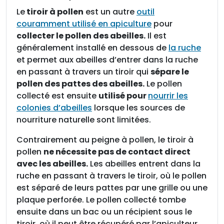
i
Le
tiroir à pollen
est un autre
outil
r
couramment utilisé en apiculture
pour
à
collecter le pollen des abeilles.
Il est
p
généralement installé en dessous de
la ruche
o
et permet aux abeilles d’entrer dans la ruche
l
en passant à travers un tiroir qui
sépare le
l
pollen des pattes des abeilles.
Le pollen
e
collecté est ensuite
utilisé pour
nourrir les
n
colonies d’abeilles
lorsque les sources de
e
nourriture naturelle sont limitées.
n
p
Contrairement au peigne à pollen, le tiroir à
l
pollen
ne nécessite pas de contact direct
a
avec les abeilles.
Les abeilles entrent dans la
s
ruche en passant à travers le tiroir, où le pollen
t
est séparé de leurs pattes par une grille ou une
i
plaque perforée. Le pollen collecté tombe
q
ensuite dans un bac ou un récipient sous le
u
tiroir, où il peut être récupéré par l’apiculteur.