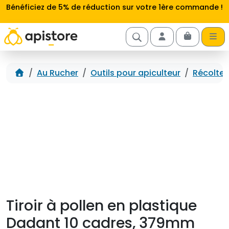
Aller au contenu
Bénéficiez de 5% de réduction sur votre 1ère commande !
Cart
Account
Accueil
Au Rucher
Outils pour apiculteur
Récolte 
Tiroir à pollen en plastique
Dadant 10 cadres, 379mm