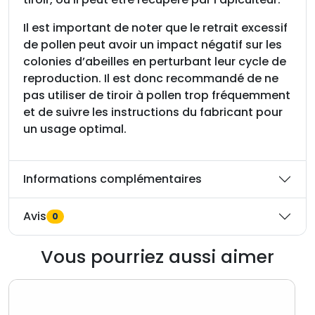
e
D
Il est important de noter que le retrait excessif
a
de pollen peut avoir un impact négatif sur les
d
colonies d’abeilles en perturbant leur cycle de
a
reproduction. Il est donc recommandé de ne
n
pas utiliser de tiroir à pollen trop fréquemment
t
et de suivre les instructions du fabricant pour
1
un usage optimal.
0
c
Informations complémentaires
a
d
r
Avis
0
e
s
Vous pourriez aussi aimer
,
3
7
9