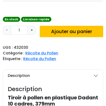
En stock
Livraison rapide
q
-
+
Ajouter au panier
u
a
n
UGS :
432030
t
Catégorie :
Récolte du Pollen
i
Étiquette :
Récolte du Pollen
t
é
d
Description
e
T
Description
i
r
Tiroir à pollen en plastique Dadant
o
10 cadres, 379mm