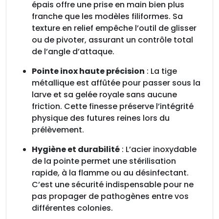
épais offre une prise en main bien plus
o
franche que les modèles filiformes. Sa
x
texture en relief empêche l’outil de glisser
s
ou de pivoter, assurant un contrôle total
u
de l’angle d’attaque.
i
s
Pointe inox haute précision
: La tige
s
métallique est affûtée pour passer sous la
e
larve et sa gelée royale sans aucune
p
friction. Cette finesse préserve l’intégrité
o
physique des futures reines lors du
u
prélèvement.
r
d
Hygiène et durabilité
: L’acier inoxydable
r
de la pointe permet une stérilisation
o
rapide, à la flamme ou au désinfectant.
i
C’est une sécurité indispensable pour ne
t
pas propager de pathogènes entre vos
i
différentes colonies.
e