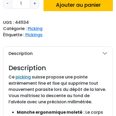
q
-
+
Ajouter au panier
u
a
n
UGS :
441134
t
Catégorie :
Picking
i
Étiquette :
Pickings
t
é
d
Description
e
P
Description
i
c
Ce
picking
suisse propose une pointe
k
extrèmement fine et fixe qui supprime tout
i
mouvement parasite lors du dépôt de la larve.
n
Vous maîtrisez la descente au fond de
g
l’alvéole avec une précision millimétrée.
i
Manche ergonomique moleté
: Le corps
n