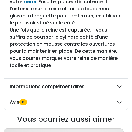
votre
reine
. Ensuite, placez délicatement
r
l’ustensile sur la reine et faites doucement
e
glisser la languette pour l’enfermer, en utilisant
i
le poussoir situé sur le côté.
n
Une fois que la reine est capturée, il vous
e
suffira de pousser le cylindre coiffé d’une
u
protection en mousse contre les ouvertures
n
pour la maintenir en place. De cette manière,
e
vous pourrez marquer votre reine de manière
m
facile et pratique !
a
i
n
Informations complémentaires
Q
u
Avis
0
e
e
Vous pourriez aussi aimer
n
C