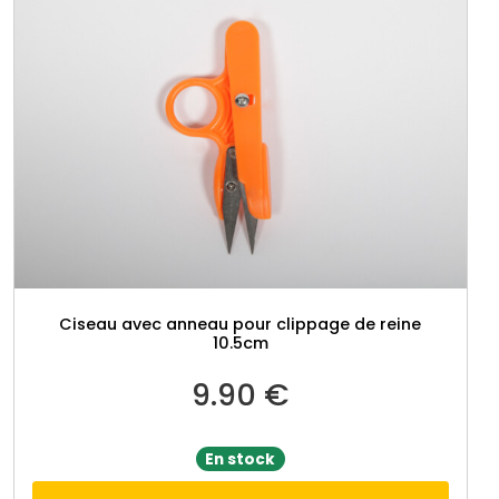
a
t
c
h
e
r
O
n
e
H
a
n
Ciseau avec anneau pour clippage de reine
d
10.5cm
9.90
€
En stock