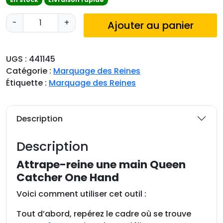
q
-
+
Ajouter au panier
u
a
n
UGS :
441145
t
Catégorie :
Marquage des Reines
i
Étiquette :
Marquage des Reines
t
é
d
Description
e
A
Description
t
t
Attrape-reine une main Queen
r
Catcher One Hand
a
Voici comment utiliser cet outil :
p
e
Tout d’abord, repérez le cadre où se trouve
-