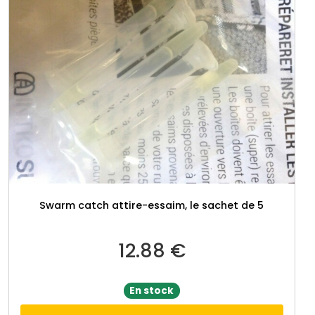
g
Swarm catch attire-essaim, le sachet de 5
12.88
€
En stock