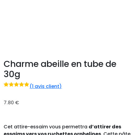
Charme abeille en tube de
30g
(
1
avis client)
Noté
1
5.00
sur 5 basé
sur
7.80
€
notation
client
Cet attire-essaim vous permettra
d’attirer des
essaims vers vos ruchettes orphelines.
Cette pâte