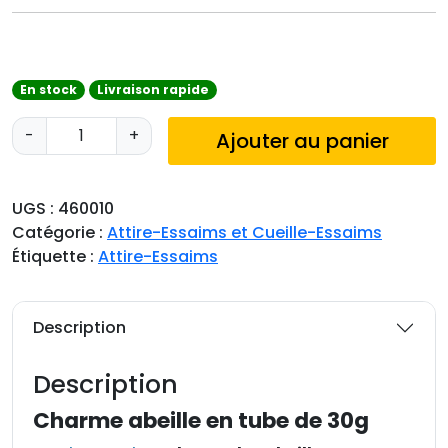
En stock
Livraison rapide
q
-
+
Ajouter au panier
u
a
n
UGS :
460010
t
Catégorie :
Attire-Essaims et Cueille-Essaims
i
Étiquette :
Attire-Essaims
t
é
d
Description
e
C
Description
h
a
Charme abeille en tube de 30g
r