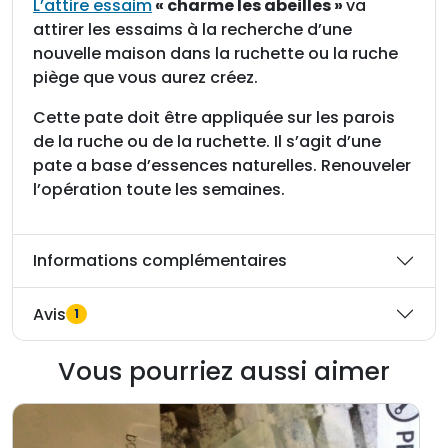
L’attire essaim
« charme les abeilles »
va
m
attirer les essaims à la recherche d’une
e
nouvelle maison dans la ruchette ou la ruche
a
piège que vous aurez créez.
b
e
Cette pate doit être appliquée sur les parois
i
de la ruche ou de la ruchette. Il s’agit d’une
l
pate a base d’essences naturelles. Renouveler
l
l’opération toute les semaines.
e
e
n
Informations complémentaires
t
u
Avis
1
b
e
Vous pourriez aussi aimer
d
e
3
0